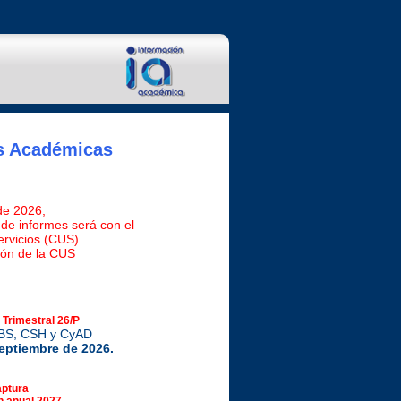
es Académicas
 de 2026,
 de informes será con el
ervicios (CUS)
ión de la CUS
 Trimestral 26/P
 CBS, CSH y CyAD
 septiembre de 2026.
aptura