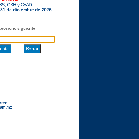
n anual 2027
 CBS, CSH y CyAD
l 31 de diciembre de 2026.
resione siguiente
orreo
uam.mx